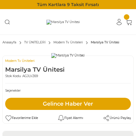
Tüm Kartlara 9 Taksit Fırsatı
Anasayfa
TV ÜNİTELERİ
Modern Tv Üniteleri
Marsilya TV Ünitesi
Modern Tv Üniteleri
Marsilya TV Ünitesi
Stok Kodu :
AGJLVZ69
Seçenekler
Gelince Haber Ver
Fiyat Alarmı
Ürünü Paylaş