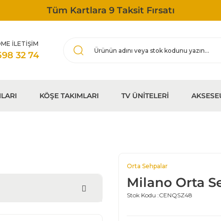
Tüm Kartlara 9 Taksit Fırsatı
ME İLETİŞİM
598 32 74
LARI
KÖŞE TAKIMLARI
TV ÜNİTELERİ
AKSESE
Orta Sehpalar
Milano Orta S
Stok Kodu :
CENQSZ48