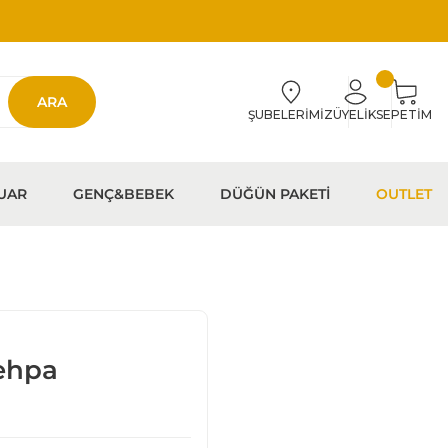
ARA
ŞUBELERİMİZ
ÜYELİK
SEPETİM
UAR
GENÇ&BEBEK
DÜĞÜN PAKETİ
OUTLET
ehpa