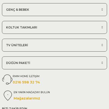
GENÇ & BEBEK
KOLTUK TAKIMLARI
TV ÜNİTELERİ
DÜĞÜN PAKETİ
RMM HOME İLETİŞİM
0216 598 32 74
EN YAKIN MAĞAZAYI BULUN
Mağazalarımız
BİZİ TAKİP EDİN