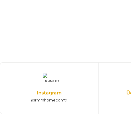
Instagram
Ü
@rmmhomecomtr