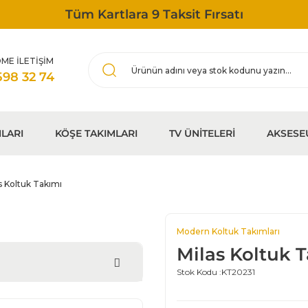
Tüm Kartlara 9 Taksit Fırsatı
ME İLETİŞİM
598 32 74
LARI
KÖŞE TAKIMLARI
TV ÜNİTELERİ
AKSESE
s Koltuk Takımı
Modern Koltuk Takımları
Milas Koltuk 
Stok Kodu :
KT20231