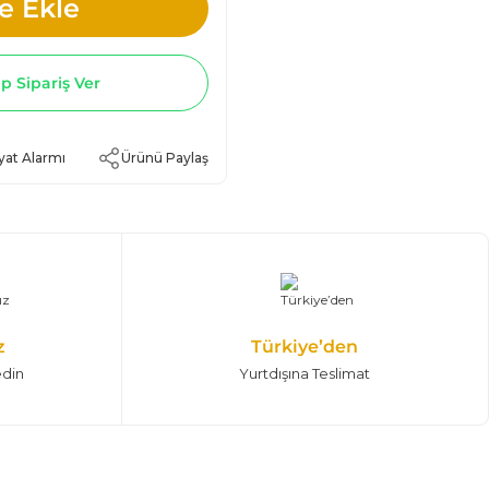
e Ekle
 Sipariş Ver
yat Alarmı
Ürünü Paylaş
z
Türkiye’den
edin
Yurtdışına Teslimat