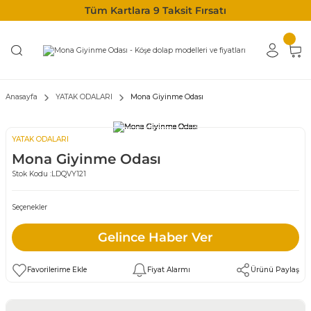
Tüm Kartlara 9 Taksit Fırsatı
Anasayfa
YATAK ODALARI
Mona Giyinme Odası
YATAK ODALARI
Mona Giyinme Odası
Stok Kodu :
LDQVY121
Seçenekler
Gelince Haber Ver
Fiyat Alarmı
Ürünü Paylaş