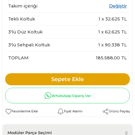
Takım içeriği
Değiştir
Tekli Koltuk
1
x
32.625
TL
3'lü Düz Koltuk
1
x
62.625
TL
3'lü Sehpalı Koltuk
1
x
90.338
TL
TOPLAM
185.588,00 TL
Sepete Ekle
WhatsApp Sipariş Ver
Fiyat Alarmı
Ürünü Paylaş
Modüler Parça Seçimi