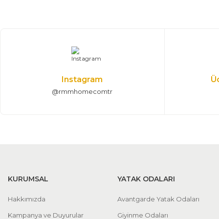
%25 + %10
Ares Köşe Koltuk Takımı
137.531,25 TL
203.750,00 TL
310*345 cm
Instagram
Ü
@rmmhomecomtr
KURUMSAL
YATAK ODALARI
Hakkımızda
Avantgarde Yatak Odaları
Kampanya ve Duyurular
Giyinme Odaları