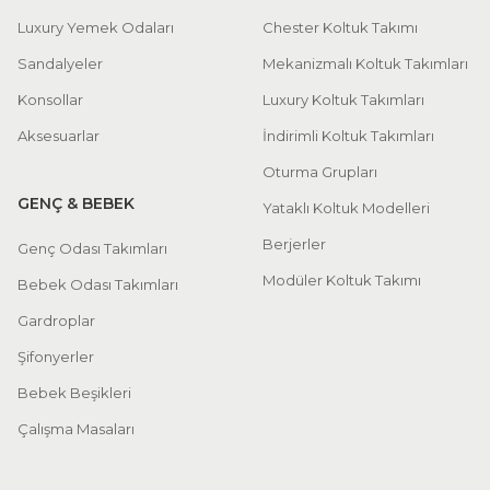
Luxury Yemek Odaları
Chester Koltuk Takımı
Sandalyeler
Mekanizmalı Koltuk Takımları
Konsollar
Luxury Koltuk Takımları
Aksesuarlar
İndirimli Koltuk Takımları
Oturma Grupları
GENÇ & BEBEK
Yataklı Koltuk Modelleri
Berjerler
Genç Odası Takımları
Modüler Koltuk Takımı
Bebek Odası Takımları
Gardroplar
Şifonyerler
Bebek Beşikleri
Çalışma Masaları