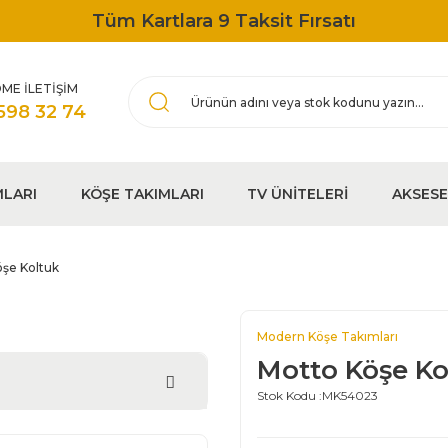
Tüm Kartlara 9 Taksit Fırsatı
ME İLETİŞİM
598 32 74
MLARI
KÖŞE TAKIMLARI
TV ÜNİTELERİ
AKSES
şe Koltuk
Modern Köşe Takımları
Motto Köşe Ko
Stok Kodu :
MK54023