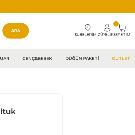
ARA
ŞUBELERİMİZ
ÜYELİK
SEPETİM
EUAR
GENÇ&BEBEK
DÜĞÜN PAKETİ
OUTLET
ltuk