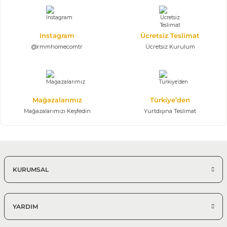
118.700,00 TL
Konsol, Ayna, Masa, 6 Sandalye
Instagram
Ücretsiz Teslimat
@rmmhomecomtr
Ücretsiz Kurulum
%25 + %10
Magna Yemek Odası Takımı | Modern
145.361,25 TL
215.350,00 TL
Konsol, Ayna, Masa, 6 Sandalye
Mağazalarımız
Türkiye’den
Modern Yemek Odası
Mağazalarımızı Keşfedin
Yurtdışına Teslimat
%25 + %10
Efes Yemek Odası Takımı
157.106,25 TL
232.750,00 TL
KURUMSAL
Konsol, Ayna, Masa, 6 Sandalye
Modern Yemek Odası
YARDIM