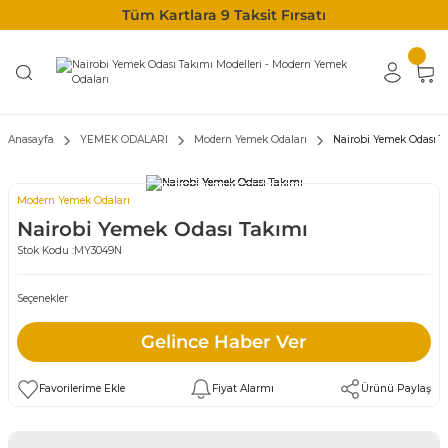
Tüm Kartlara 9 Taksit Fırsatı
Anasayfa
YEMEK ODALARI
Modern Yemek Odaları
Nairobi Yemek Odası T
Modern Yemek Odaları
Nairobi Yemek Odası Takımı
Stok Kodu :
MY3049N
Seçenekler
Gelince Haber Ver
Fiyat Alarmı
Ürünü Paylaş