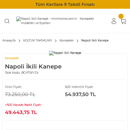
Tüm Kartlara 9 Taksit Fırsatı
Anasayfa
KOLTUK TAKIMLARI
Kanepeler
Napoli İkili Kanepe
Kanepeler
Napoli İkili Kanepe
Stok Kodu :
BCHTWYZ4
Ürün Fiyatı
%25 İndirimli Fiyatı
73.250,00 TL
54.937,50 TL
+%10 Havale, Nakit Fiyatı
49.443,75 TL