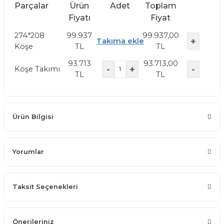
Parçalar
Ürün
Adet
Toplam
Fiyatı
Fiyat
274*208
99.937
99.937,00
+
Takıma ekle
Köşe
TL
TL
93.713
93.713,00
-
+
-
Köşe Takımı
TL
TL
Ürün Bilgisi
Yorumlar
Taksit Seçenekleri
Önerileriniz