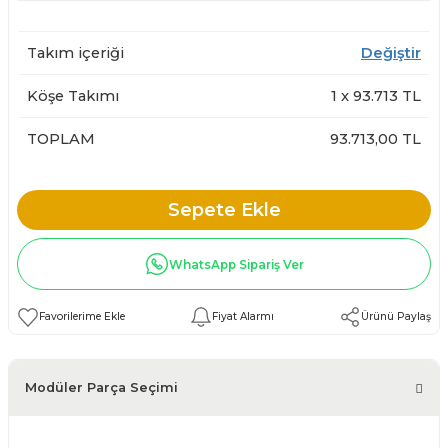
& Berjer
 Koltuklar
Takım içeriği
Değiştir
 Takımları
Köşe Takımı
1
x
93.713
TL
Odası
ltuk Takımları
TOPLAM
93.713,00 TL
k
uk Takımı
Sepete Ekle
k Modeli
WhatsApp Sipariş Ver
Fiyat Alarmı
Ürünü Paylaş
Modüler Parça Seçimi