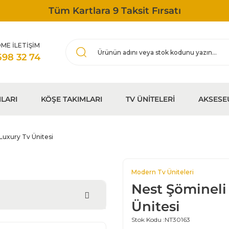
Tüm Kartlara 9 Taksit Fırsatı
ME İLETİŞİM
598 32 74
LARI
KÖŞE TAKIMLARI
TV ÜNİTELERİ
AKSESE
Luxury Tv Ünitesi
Modern Tv Üniteleri
Nest Şömineli
Ünitesi
Stok Kodu :
NT30163