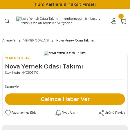
Tüm Kartlara 9 Taksit Fırsatı
Anasayfa
YEMEK ODALARI
Nova Yemek Odası Takımı
YEMEK ODALARI
Nova Yemek Odası Takımı
Stok Kodu :
NYO902410
Seçenekler
Gelince Haber Ver
Fiyat Alarmı
Ürünü Paylaş