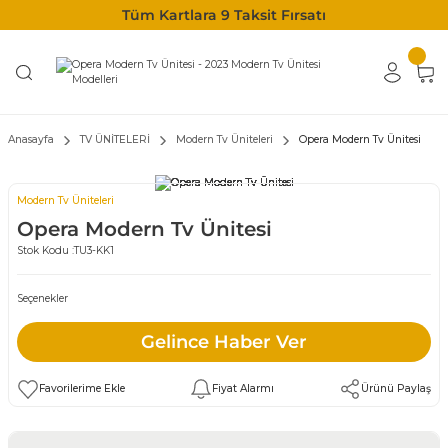
Tüm Kartlara 9 Taksit Fırsatı
Anasayfa
TV ÜNİTELERİ
Modern Tv Üniteleri
Opera Modern Tv Ünitesi
Modern Tv Üniteleri
Opera Modern Tv Ünitesi
Stok Kodu :
TU3-KK1
Seçenekler
Gelince Haber Ver
Fiyat Alarmı
Ürünü Paylaş