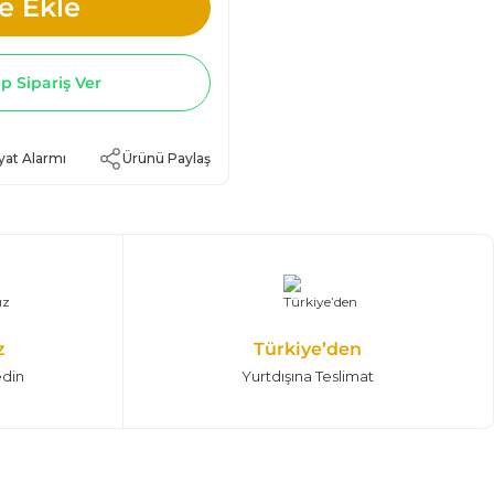
e Ekle
 Sipariş Ver
yat Alarmı
Ürünü Paylaş
z
Türkiye’den
edin
Yurtdışına Teslimat