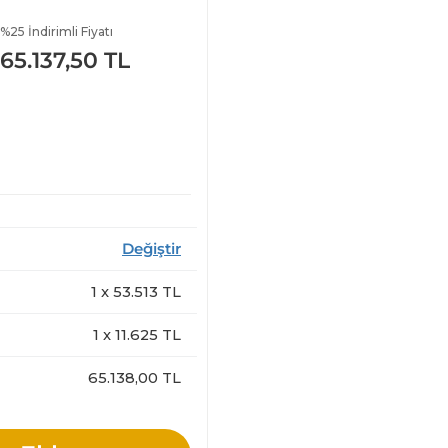
%25 İndirimli Fiyatı
65.137,50 TL
Değiştir
1
x
53.513
TL
1
x
11.625
TL
65.138,00 TL