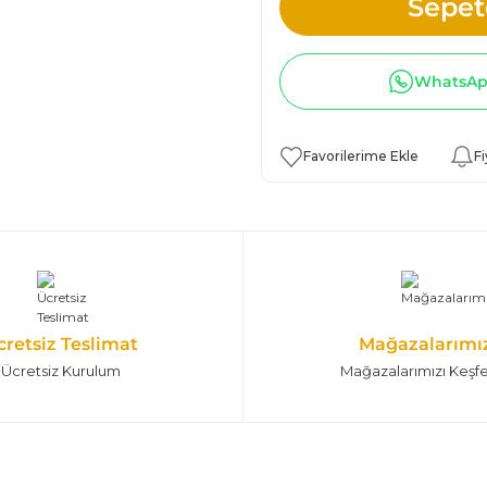
Sepet
73.068,75 TL
108.250,00 TL
WhatsApp
 Tv Ünitesi
Fi
 | Bej & Ahşap
41.411,25 TL
61.350,00 TL
Tv Alt Blok
cretsiz Teslimat
Mağazalarımı
Ücretsiz Kurulum
Mağazalarımızı Keşf