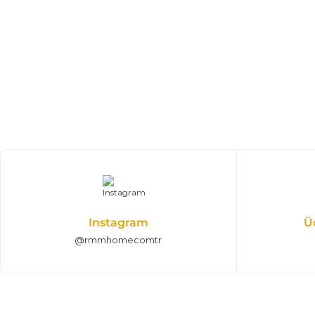
%25 + %10
%25 + %10
Gues Tv Ünitesi
89.775,00 TL
Senfoni Tv Ünitesi
133.000,00 TL
Modern Modüler Tv Ünitesi
Modern Modüler
%25 + %10
%25 + %10
Calista TV Ünitesi
53.460,00 TL
Delta Tv Ünitesi
79.200,00 TL
Tv Alt Blok + Üst Blok
Instagram
Ü
@rmmhomecomtr