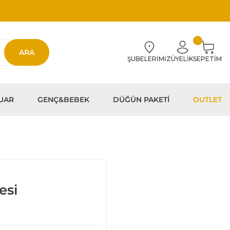
ARA
ŞUBELERİMİZ
ÜYELİK
SEPETİM
UAR
GENÇ&BEBEK
DÜĞÜN PAKETİ
OUTLET
esi