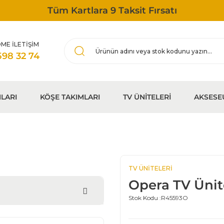
Tüm Kartlara 9 Taksit Fırsatı
ME İLETİŞİM
598 32 74
LARI
KÖŞE TAKIMLARI
TV ÜNİTELERİ
AKSESE
TV ÜNİTELERİ
Opera TV Ünit
Stok Kodu :
R45593O