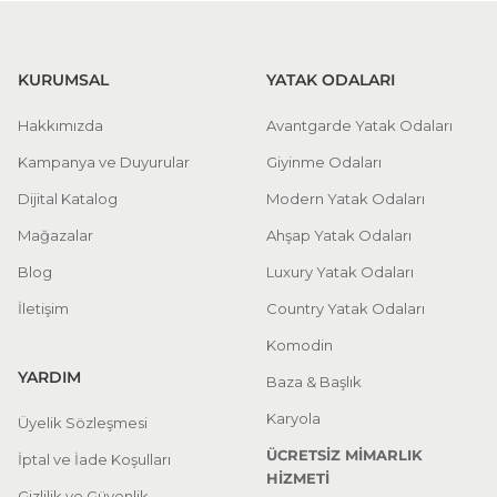
KURUMSAL
YATAK ODALARI
Hakkımızda
Avantgarde Yatak Odaları
Kampanya ve Duyurular
Giyinme Odaları
Dijital Katalog
Modern Yatak Odaları
Mağazalar
Ahşap Yatak Odaları
Blog
Luxury Yatak Odaları
İletişim
Country Yatak Odaları
Komodin
YARDIM
Baza & Başlık
Karyola
Üyelik Sözleşmesi
ÜCRETSİZ MİMARLIK
İptal ve İade Koşulları
HİZMETİ
Gizlilik ve Güvenlik