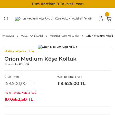
Tüm Kartlara 9 Taksit Fırsatı
Anasayfa
KÖŞE TAKIMLARI
Modüler Köşe Koltuklar
Orion Medium Köşe Ko
Modüler Köşe Koltuklar
Orion Medium Köşe Koltuk
Stok Kodu :
R321974
Ürün Fiyatı
%25 İndirimli Fiyatı
159.500,00 TL
119.625,00 TL
+%10 Havale, Nakit Fiyatı
107.662,50 TL