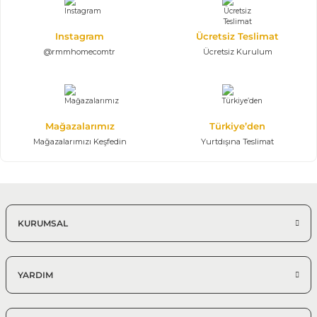
%25 + %10
Instagram
Ücretsiz Teslimat
Natura Koltuk Takımı
116.403,75 TL
@rmmhomecomtr
Ücretsiz Kurulum
172.450,00 TL
Modüler Koltuk Takımı
Yataklı Salon Takımı
Mağazalarımız
Türkiye’den
%25 + %10
Mağazalarımızı Keşfedin
Yurtdışına Teslimat
Alessa Koltuk Takımı | Yataklı
114.277,50 TL
169.300,00 TL
Modern Koltuk Takımları
Modern Salon Takımı
KURUMSAL
%25 + %10
Mokka Koltuk Takımı
104.388,75 TL
154.650,00 TL
YARDIM
3+3+1 Yataklı