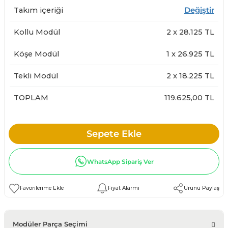
Takım içeriği
Değiştir
Kollu Modül
2
x
28.125
TL
Köşe Modül
1
x
26.925
TL
Tekli Modül
2
x
18.225
TL
TOPLAM
119.625,00 TL
Sepete Ekle
WhatsApp Sipariş Ver
Fiyat Alarmı
Ürünü Paylaş
Modüler Parça Seçimi