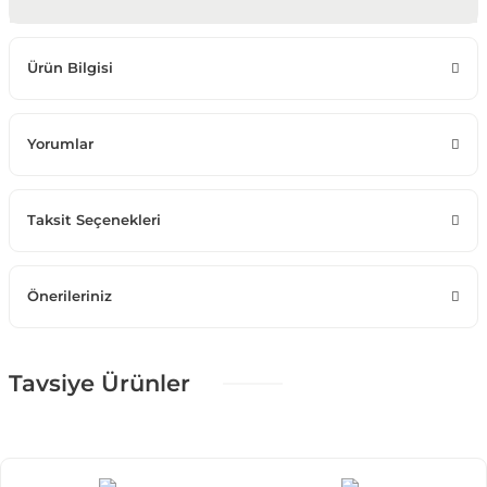
Ürün Bilgisi
Yorumlar
Taksit Seçenekleri
Önerileriniz
Tavsiye Ürünler
%25 + %10
Puffiy Color Dörtlü Koltuk
71.516,25 TL
105.950,00 TL