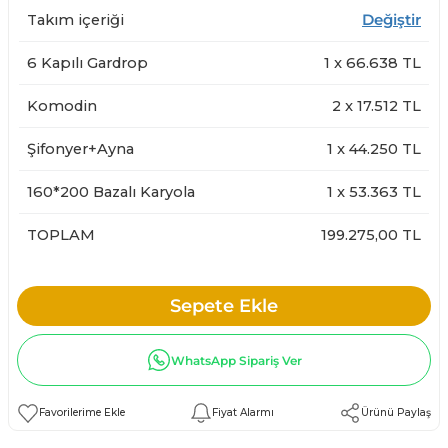
Takım içeriği
Değiştir
6 Kapılı Gardrop
1
x
66.638
TL
Komodin
2
x
17.512
TL
Şifonyer+Ayna
1
x
44.250
TL
160*200 Bazalı Karyola
1
x
53.363
TL
TOPLAM
199.275,00 TL
Sepete Ekle
WhatsApp Sipariş Ver
Fiyat Alarmı
Ürünü Paylaş