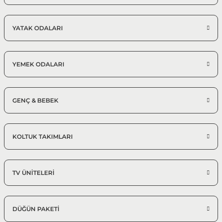
Coco Yatak Odası Takımı
128.925,00 TL
191.000,00 TL
YATAK ODALARI
Gardrop, Komodin, Karyola, Şifonyer
Modern Yatak Odası Takımı
YEMEK ODALARI
GENÇ & BEBEK
KOLTUK TAKIMLARI
TV ÜNİTELERİ
DÜĞÜN PAKETİ