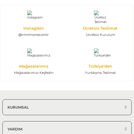
Kapadokya 5 Kapılı Yatak Odası Takımı
190.586,25 TL
282.350,00 TL
Gardrop, Karyola, Şifonyer, Komodin, Tek kapılı dolap
Instagram
Ücretsiz Teslimat
@rmmhomecomtr
Ücretsiz Kurulum
Mağazalarımız
Türkiye’den
Mağazalarımızı Keşfedin
Yurtdışına Teslimat
KURUMSAL
YARDIM