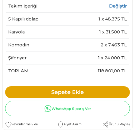
Takım içeriği
Değiştir
5 Kapılı dolap
1
x
48.375
TL
Karyola
1
x
31.500
TL
Komodin
2
x
7.463
TL
Şifonyer
1
x
24.000
TL
TOPLAM
118.801,00 TL
Sepete Ekle
WhatsApp Sipariş Ver
Fiyat Alarmı
Ürünü Paylaş