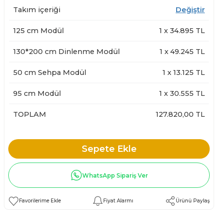
Takım içeriği
Değiştir
125 cm Modül
1
x
34.895
TL
130*200 cm Dinlenme Modül
1
x
49.245
TL
50 cm Sehpa Modül
1
x
13.125
TL
95 cm Modül
1
x
30.555
TL
TOPLAM
127.820,00 TL
Sepete Ekle
WhatsApp Sipariş Ver
Fiyat Alarmı
Ürünü Paylaş