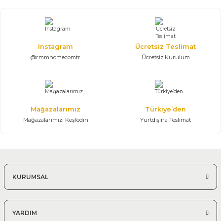
Puzzle Modüler Köşe Koltuk Takımı
156.802,50 TL
232.300,00 TL
310*370 cm
Instagram
Ücretsiz Teslimat
@rmmhomecomtr
Ücretsiz Kurulum
Mağazalarımız
Türkiye’den
Mağazalarımızı Keşfedin
Yurtdışına Teslimat
KURUMSAL
YARDIM