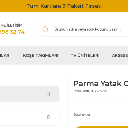
Tüm Kartlara 9 Taksit Fırsatı
ME İLETİŞİM
598 32 74
MLARI
KÖŞE TAKIMLARI
TV ÜNİTELERİ
AKSES
Parma Yatak O
Stok Kodu :
PY128721
Seçenekler