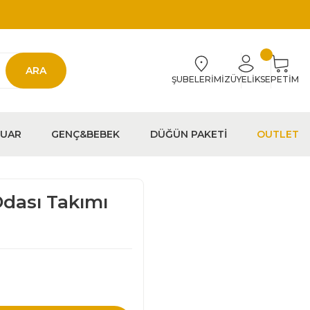
ARA
ŞUBELERİMİZ
ÜYELİK
SEPETİM
EUAR
GENÇ&BEBEK
DÜĞÜN PAKETİ
OUTLET
dası Takımı