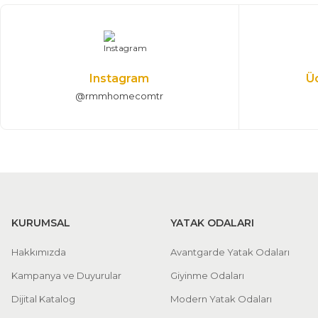
282.350,00 TL
Gardrop, Karyola, Şifonyer, Komodin, Tek kapılı dolap
Instagram
Ü
@rmmhomecomtr
KURUMSAL
YATAK ODALARI
Hakkımızda
Avantgarde Yatak Odaları
Kampanya ve Duyurular
Giyinme Odaları
Dijital Katalog
Modern Yatak Odaları