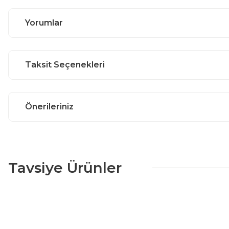
Yorumlar
Taksit Seçenekleri
Önerileriniz
Tavsiye Ürünler
%25 + %10
Kapadokya 5 Kapılı Yatak Odası Takımı
190.586,25 TL