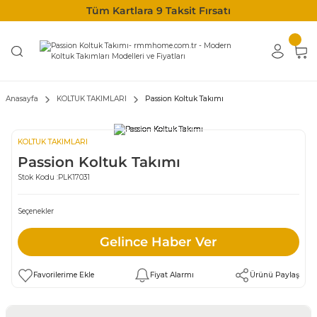
Tüm Kartlara 9 Taksit Fırsatı
Anasayfa
KOLTUK TAKIMLARI
Passion Koltuk Takımı
KOLTUK TAKIMLARI
Passion Koltuk Takımı
Stok Kodu :
PLK17031
Seçenekler
Gelince Haber Ver
Fiyat Alarmı
Ürünü Paylaş