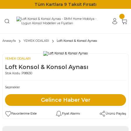
Tüm Kartlara 9 Taksit Fırsatı
Anasayfa
YEMEK ODALARI
Loft Konsol & Konsol Aynası
YEMEK ODALARI
Loft Konsol & Konsol Aynası
Stok Kodu :
P98630
Seçenekler
Gelince Haber Ver
Fiyat Alarmı
Ürünü Paylaş