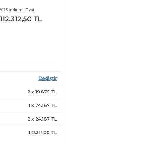
%25 İndirimli Fiyatı
112.312,50 TL
Değiştir
2
x
19.875
TL
1
x
24.187
TL
2
x
24.187
TL
112.311,00 TL