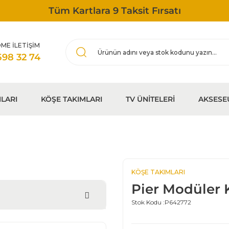
Tüm Kartlara 9 Taksit Fırsatı
ME İLETİŞİM
598 32 74
LARI
KÖŞE TAKIMLARI
TV ÜNİTELERİ
AKSESE
KÖŞE TAKIMLARI
Pier Modüler 
Stok Kodu :
P642772