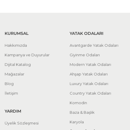
350*410 cm Modüler Köşe Takımı
KURUMSAL
YATAK ODALARI
%25 + %10
Natura Köşe Koltuk | Large
148.938,75 TL
Hakkımızda
Avantgarde Yatak Odaları
220.650,00 TL
Kampanya ve Duyurular
Giyinme Odaları
Dijital Katalog
Modern Yatak Odaları
Modüler Köşe koltuk Takımı
Mağazalar
Ahşap Yatak Odaları
Mini Köşe Koltuk
Blog
Luxury Yatak Odaları
İletişim
Country Yatak Odaları
%25 + %10
Komodin
Leonora Köşe Koltuk Takımı | Medium
163.721,25 TL
242.550,00 TL
YARDIM
Baza & Başlık
Karyola
Üyelik Sözleşmesi
Modüler Köşe Koltuklar