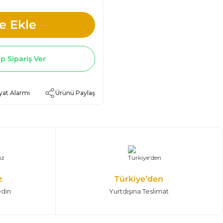
e Ekle
 Sipariş Ver
yat Alarmı
Ürünü Paylaş
z
Türkiye’den
edin
Yurtdışına Teslimat