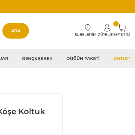
ARA
ŞUBELERİMİZ
ÜYELİK
SEPETİM
UAR
GENÇ&BEBEK
DÜĞÜN PAKETİ
OUTLET
Köşe Koltuk