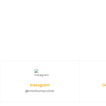
%25 + %10
West Modern Köşe Koltuk | Large
182.452,50 TL
270.300,00 TL
Köşe Takımları 175*411*430 cm
%25 + %10
Efes Köşe Koltuk Takımı | Large
113.433,75 TL
168.050,00 TL
300*350 cm
Modern Köşe Koltuk Modelleri
Instagram
Ü
@rmmhomecomtr
%25 + %10
Efes Köşe Koltuk Takımı | X Large
132.097,50 TL
195.700,00 TL