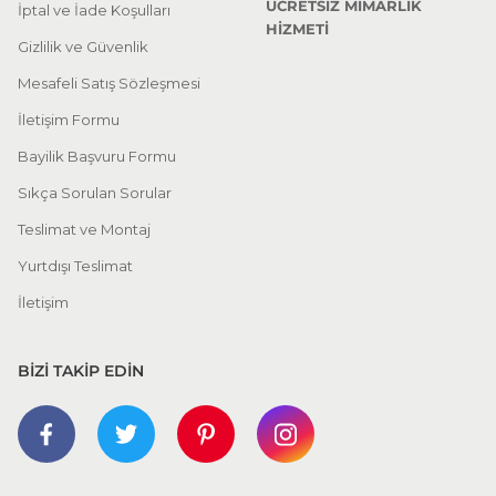
ÜCRETSİZ MİMARLIK
İptal ve İade Koşulları
Modern Salon Takımı
HİZMETİ
Gizlilik ve Güvenlik
Mesafeli Satış Sözleşmesi
%25 + %10
İletişim Formu
Leonora Köşe Koltuk Takımı | Large
173.171,25 TL
256.550,00 TL
Bayilik Başvuru Formu
Sıkça Sorulan Sorular
Modüler Köşe Koltuklar
Teslimat ve Montaj
Modern Salon Takımı
Yurtdışı Teslimat
İletişim
%25 + %10
Porto Köşe Koltuk Takımı | Large
146.137,50 TL
BİZİ TAKİP EDİN
216.500,00 TL
Modüler Köşe Koltuklar
Modern Salon Takımı