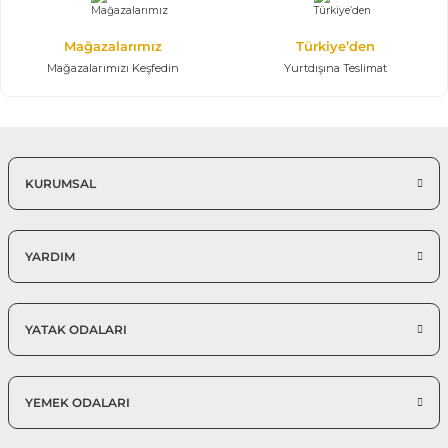
Modern Köşe Koltuk Modelleri
Mağazalarımız
Türkiye’den
%25 + %10
Mağazalarımızı Keşfedin
Yurtdışına Teslimat
Efes Köşe Koltuk Takımı | X Large
132.097,50 TL
195.700,00 TL
350*410 cm Modüler Köşe Takımı
KURUMSAL
YARDIM
YATAK ODALARI
YEMEK ODALARI