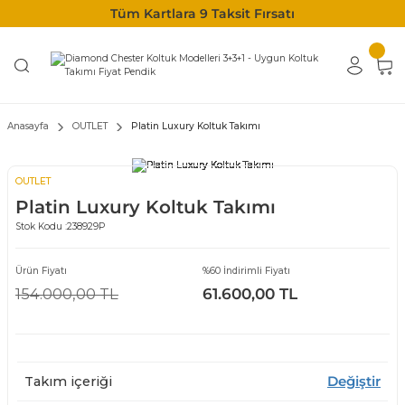
Tüm Kartlara 9 Taksit Fırsatı
Anasayfa
OUTLET
Platin Luxury Koltuk Takımı
OUTLET
Platin Luxury Koltuk Takımı
Stok Kodu :
238929P
Ürün Fiyatı
%60 İndirimli Fiyatı
154.000,00 TL
61.600,00 TL
Takım içeriği
Değiştir