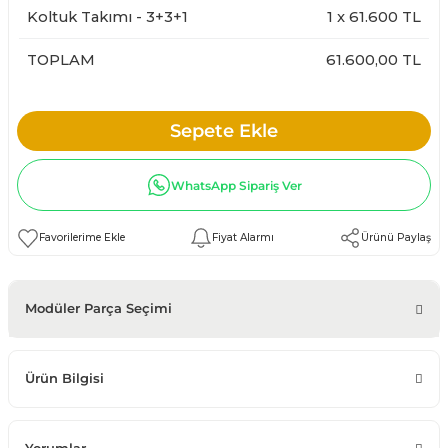
Koltuk Takımı - 3+3+1
1
x
61.600
TL
TOPLAM
61.600,00 TL
Sepete Ekle
WhatsApp Sipariş Ver
Fiyat Alarmı
Ürünü Paylaş
Modüler Parça Seçimi
Ürün Bilgisi