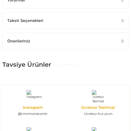
Yorumlar
Taksit Seçenekleri
Önerileriniz
Tavsiye Ürünler
%25 + %10
Puffiy Color Dörtlü Koltuk
71.516,25 TL
105.950,00 TL
%25 + %10
Instagram
Ücretsiz Teslimat
Efes Köşe Koltuk Takımı | U Köşe
186.435,00 TL
@rmmhomecomtr
Ücretsiz Kurulum
276.200,00 TL
350*430*350 cm