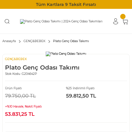
Tüm Kartlara 9 Taksit Fırsatı
Anasayfa
GENÇ&BEBEK
Plato Genç Odası Takımı
GENÇ&BEBEK
Plato Genç Odası Takımı
Stok Kodu :
G204642P
Ürün Fiyatı
%25 İndirimli Fiyatı
79.750,00 TL
59.812,50 TL
+%10 Havale, Nakit Fiyatı
53.831,25 TL