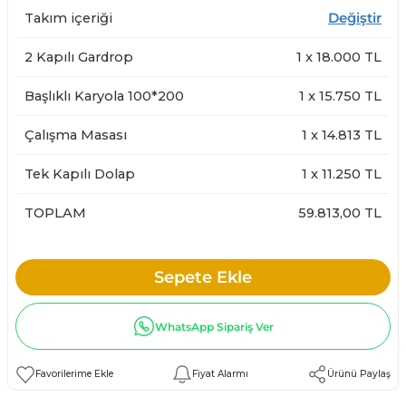
Takım içeriği
Değiştir
2 Kapılı Gardrop
1
x
18.000
TL
Başlıklı Karyola 100*200
1
x
15.750
TL
Çalışma Masası
1
x
14.813
TL
Tek Kapılı Dolap
1
x
11.250
TL
TOPLAM
59.813,00 TL
Sepete Ekle
WhatsApp Sipariş Ver
Fiyat Alarmı
Ürünü Paylaş