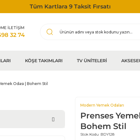
Tüm Kartlara 9 Taksit Fırsatı
ME İLETİŞİM
598 32 74
LARI
KÖŞE TAKIMLARI
TV ÜNİTELERİ
AKSESE
Yemek Odası | Bohem Stil
Modern Yemek Odaları
Prenses Yemek
Bohem Stil
Stok Kodu :
BDY128