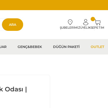
ARA
ŞUBELERİMİZ
ÜYELİK
SEPETİM
UAR
GENÇ&BEBEK
DÜĞÜN PAKETİ
OUTLET
 Odası |