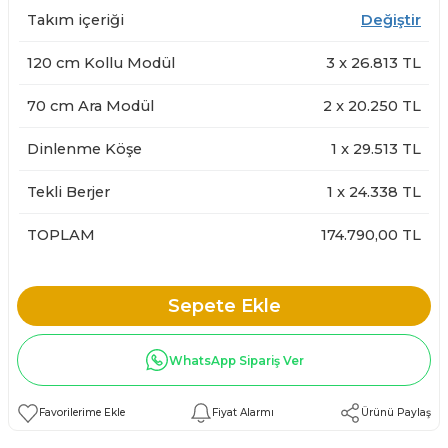
Takım içeriği
Değiştir
120 cm Kollu Modül
3
x
26.813
TL
70 cm Ara Modül
2
x
20.250
TL
Dinlenme Köşe
1
x
29.513
TL
Tekli Berjer
1
x
24.338
TL
TOPLAM
174.790,00 TL
Sepete Ekle
WhatsApp Sipariş Ver
Fiyat Alarmı
Ürünü Paylaş