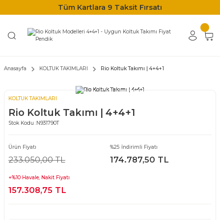
Tüm Kartlara 9 Taksit Fırsatı
Anasayfa
KOLTUK TAKIMLARI
Rio Koltuk Takımı | 4+4+1
KOLTUK TAKIMLARI
Rio Koltuk Takımı | 4+4+1
Stok Kodu :
N931790T
Ürün Fiyatı
%25 İndirimli Fiyatı
233.050,00 TL
174.787,50 TL
+%10 Havale, Nakit Fiyatı
157.308,75 TL