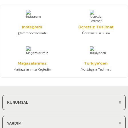
Puffiy Color Dörtlü Koltuk
71.516,25 TL
105.950,00 TL
%25 + %10
Instagram
Ücretsiz Teslimat
Efes Köşe Koltuk Takımı | U Köşe
186.435,00 TL
@rmmhomecomtr
Ücretsiz Kurulum
276.200,00 TL
350*430*350 cm
Modern Köşe Koltuk Modelleri
Mağazalarımız
Türkiye’den
%25 + %10
Mağazalarımızı Keşfedin
Yurtdışına Teslimat
Efes Köşe Koltuk Takımı | X Large
132.097,50 TL
195.700,00 TL
350*410 cm Modüler Köşe Takımı
KURUMSAL
YARDIM