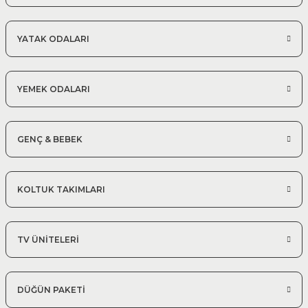
300*350 cm
Modern Köşe Koltuk Modelleri
YATAK ODALARI
%25 + %10
Efes Köşe Koltuk Takımı | X Large
132.097,50 TL
195.700,00 TL
YEMEK ODALARI
350*410 cm Modüler Köşe Takımı
GENÇ & BEBEK
KOLTUK TAKIMLARI
TV ÜNİTELERİ
DÜĞÜN PAKETİ