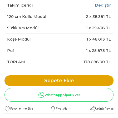
Takım içeriği
Değiştir
120 cm Kollu Modül
2
x
38.381
TL
90'lık Ara Modül
1
x
29.438
TL
Köşe Modül
1
x
46.013
TL
Puf
1
x
25.875
TL
TOPLAM
178.088,00 TL
Sepete Ekle
WhatsApp Sipariş Ver
Fiyat Alarmı
Ürünü Paylaş