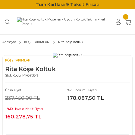
Tüm Kartlara 9 Taksit Fırsatı
Anasayfa
KÖŞE TAKIMLARI
Rita Köşe Koltuk
KÖŞE TAKIMLARI
Rita Köşe Koltuk
Stok Kodu :
MK64136R
Ürün Fiyatı
%25 İndirimli Fiyatı
237.450,00 TL
178.087,50 TL
+%10 Havale, Nakit Fiyatı
160.278,75 TL