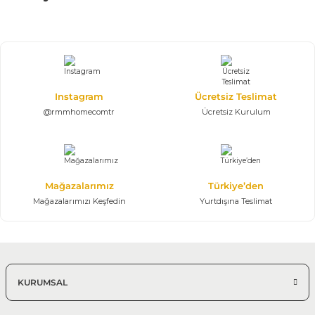
%25 + %10
Puffiy Color Dörtlü Koltuk
71.516,25 TL
105.950,00 TL
%25 + %10
Instagram
Ücretsiz Teslimat
Efes Köşe Koltuk Takımı | U Köşe
186.435,00 TL
@rmmhomecomtr
Ücretsiz Kurulum
276.200,00 TL
350*430*350 cm
Modern Köşe Koltuk Modelleri
Mağazalarımız
Türkiye’den
%25 + %10
Mağazalarımızı Keşfedin
Yurtdışına Teslimat
Efes Köşe Koltuk Takımı | X Large
132.097,50 TL
195.700,00 TL
350*410 cm Modüler Köşe Takımı
KURUMSAL