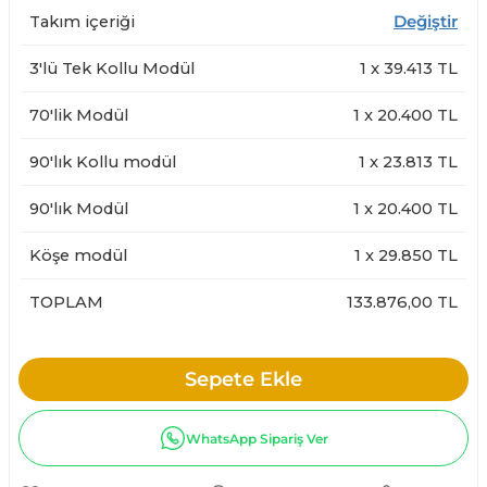
Takım içeriği
Değiştir
3'lü Tek Kollu Modül
1
x
39.413
TL
70'lik Modül
1
x
20.400
TL
90'lık Kollu modül
1
x
23.813
TL
90'lık Modül
1
x
20.400
TL
Köşe modül
1
x
29.850
TL
TOPLAM
133.876,00 TL
Sepete Ekle
WhatsApp Sipariş Ver