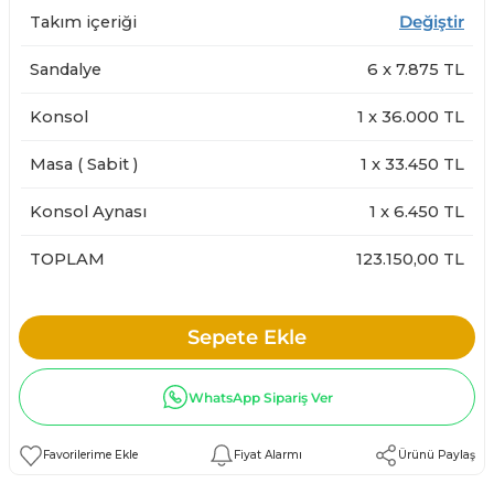
Takım içeriği
Değiştir
Sandalye
6
x
7.875
TL
Konsol
1
x
36.000
TL
Masa ( Sabit )
1
x
33.450
TL
Konsol Aynası
1
x
6.450
TL
TOPLAM
123.150,00 TL
Sepete Ekle
WhatsApp Sipariş Ver
Fiyat Alarmı
Ürünü Paylaş