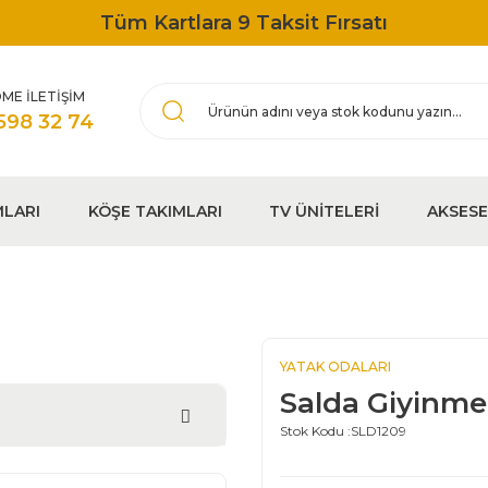
Tüm Kartlara 9 Taksit Fırsatı
ME İLETİŞİM
598 32 74
MLARI
KÖŞE TAKIMLARI
TV ÜNİTELERİ
AKSES
YATAK ODALARI
Salda Giyinme
Stok Kodu :
SLD1209