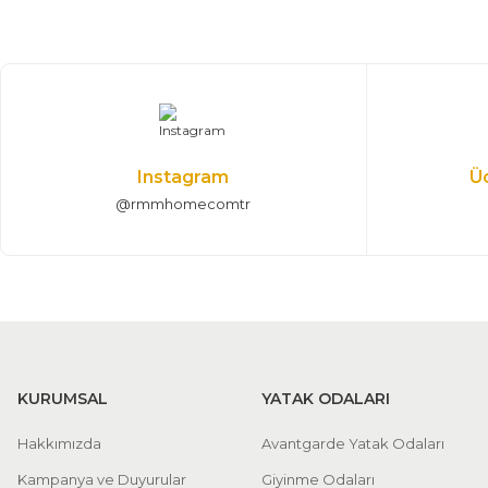
%25 + %10
Defne Giyinme Odası
168.075,00 TL
249.000,00 TL
207*397 cm
Instagram
Ü
@rmmhomecomtr
KURUMSAL
YATAK ODALARI
Hakkımızda
Avantgarde Yatak Odaları
Kampanya ve Duyurular
Giyinme Odaları