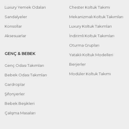
Luxury Yemek Odaları
Chester Koltuk Takımı
Sandalyeler
Mekanizmalı Koltuk Takımları
Konsollar
Luxury Koltuk Takımları
Aksesuarlar
İndirimli Koltuk Takımları
Oturma Grupları
GENÇ & BEBEK
Yataklı Koltuk Modelleri
Berjerler
Genç Odası Takımları
Modüler Koltuk Takımı
Bebek Odası Takımları
Gardroplar
Şifonyerler
Bebek Beşikleri
Çalışma Masaları