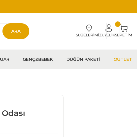
ARA
ŞUBELERİMİZ
ÜYELİK
SEPETİM
EUAR
GENÇ&BEBEK
DÜĞÜN PAKETİ
OUTLET
 Odası