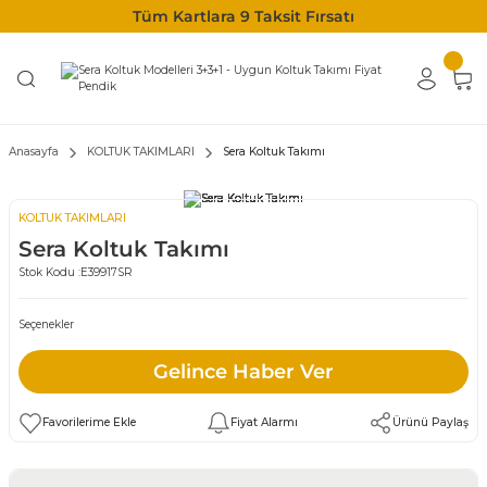
Tüm Kartlara 9 Taksit Fırsatı
Anasayfa
KOLTUK TAKIMLARI
Sera Koltuk Takımı
KOLTUK TAKIMLARI
Sera Koltuk Takımı
Stok Kodu :
E39917SR
Seçenekler
Gelince Haber Ver
Fiyat Alarmı
Ürünü Paylaş