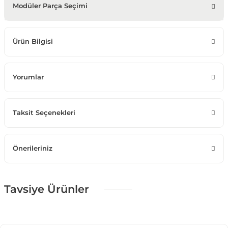
Modüler Parça Seçimi
Ürün Bilgisi
Yorumlar
Taksit Seçenekleri
Önerileriniz
Tavsiye Ürünler
%25 + %10
Puffiy Color Dörtlü Koltuk
71.516,25 TL