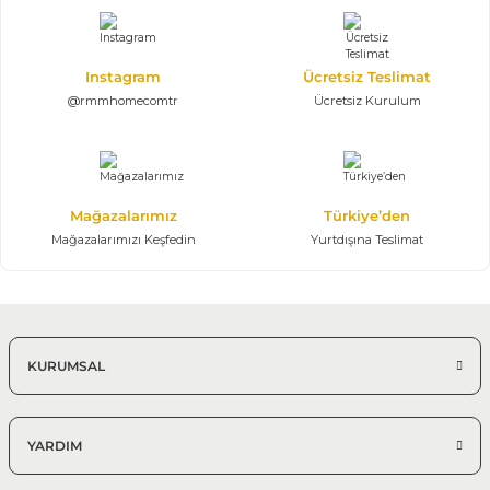
105.950,00 TL
%25 + %10
Instagram
Ücretsiz Teslimat
Efes Köşe Koltuk Takımı | U Köşe
186.435,00 TL
@rmmhomecomtr
Ücretsiz Kurulum
276.200,00 TL
350*430*350 cm
Modern Köşe Koltuk Modelleri
Mağazalarımız
Türkiye’den
%25 + %10
Mağazalarımızı Keşfedin
Yurtdışına Teslimat
Efes Köşe Koltuk Takımı | X Large
132.097,50 TL
195.700,00 TL
350*410 cm Modüler Köşe Takımı
KURUMSAL
YARDIM