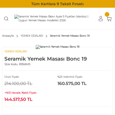
Tüm Kartlara 9 Taksit Fırsatı
Anasayfa
YEMEK ODALARI
Seramik Yemek Masası Bonc 19
YEMEK ODALARI
Seramik Yemek Masası Bonc 19
Stok Kodu :
R9345M5
Ürün Fiyatı
%25 İndirimli Fiyatı
214.100,00 TL
160.575,00 TL
+%10 Havale, Nakit Fiyatı
144.517,50 TL