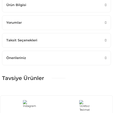
Ürün Bilgisi
Yorumlar
Taksit Seçenekleri
Önerileriniz
Tavsiye Ürünler
%25 + %10
Seramik Yemek Masası Vizon Ayak
121.905,00 TL
180.600,00 TL
Masa, 6 Sandalye