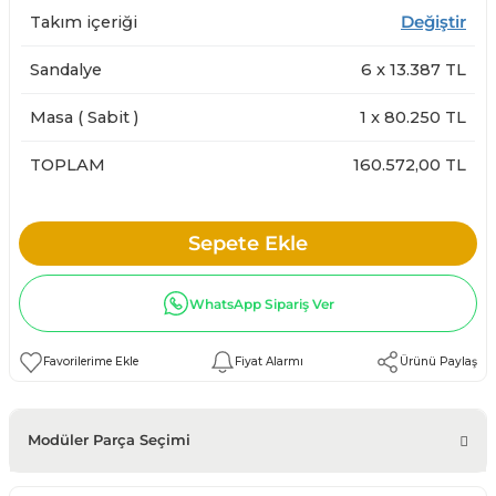
Takım içeriği
Değiştir
Sandalye
6
x
13.387
TL
Masa ( Sabit )
1
x
80.250
TL
TOPLAM
160.572,00 TL
Sepete Ekle
WhatsApp Sipariş Ver
Fiyat Alarmı
Ürünü Paylaş
Modüler Parça Seçimi