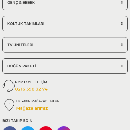
GENÇ & BEBEK
KOLTUK TAKIMLARI
TV ÜNİTELERİ
DÜĞÜN PAKETİ
RMM HOME İLETİŞİM
0216 598 32 74
EN YAKIN MAĞAZAYI BULUN
Mağazalarımız
BİZİ TAKİP EDİN