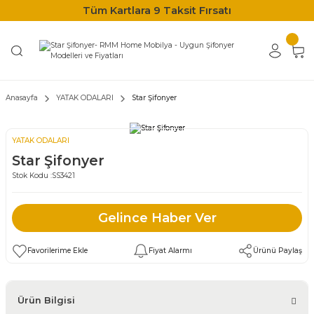
Tüm Kartlara 9 Taksit Fırsatı
Anasayfa
YATAK ODALARI
Star Şifonyer
YATAK ODALARI
Star Şifonyer
Stok Kodu :
SS3421
Gelince Haber Ver
Fiyat Alarmı
Ürünü Paylaş
Ürün Bilgisi