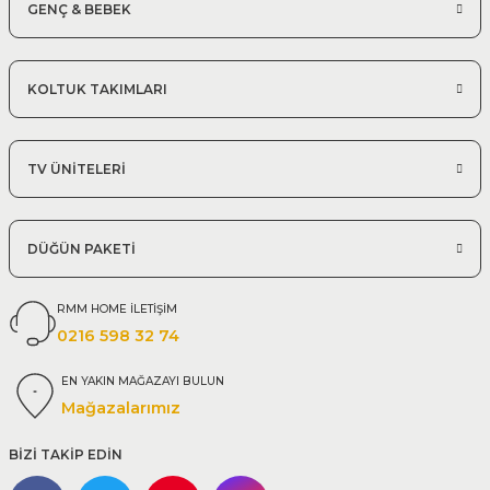
GENÇ & BEBEK
KOLTUK TAKIMLARI
TV ÜNİTELERİ
DÜĞÜN PAKETİ
RMM HOME İLETİŞİM
0216 598 32 74
EN YAKIN MAĞAZAYI BULUN
Mağazalarımız
BİZİ TAKİP EDİN