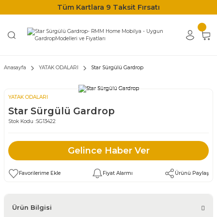
Tüm Kartlara 9 Taksit Fırsatı
Anasayfa
YATAK ODALARI
Star Sürgülü Gardrop
YATAK ODALARI
Star Sürgülü Gardrop
Stok Kodu :
SG13422
Gelince Haber Ver
Fiyat Alarmı
Ürünü Paylaş
Ürün Bilgisi