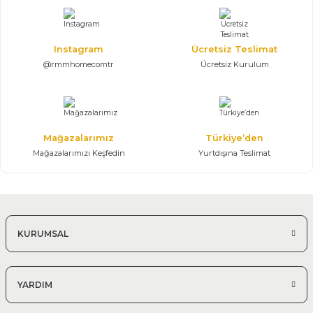
118.700,00 TL
Konsol, Ayna, Masa, 6 Sandalye
Instagram
Ücretsiz Teslimat
@rmmhomecomtr
Ücretsiz Kurulum
%25 + %10
İmaj Zümrüt Yemek Odası
162.270,00 TL
240.400,00 TL
Konsol, Ayna, Masa, 6 Sandalye
Mağazalarımız
Türkiye’den
Mağazalarımızı Keşfedin
Yurtdışına Teslimat
KURUMSAL
YARDIM