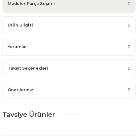
Modüler Parça Seçimi
Ürün Bilgisi
Yorumlar
Taksit Seçenekleri
Önerileriniz
Tavsiye Ürünler
%25 + %10
Angel Gold Yemek Odası Takımı
80.122,50 TL