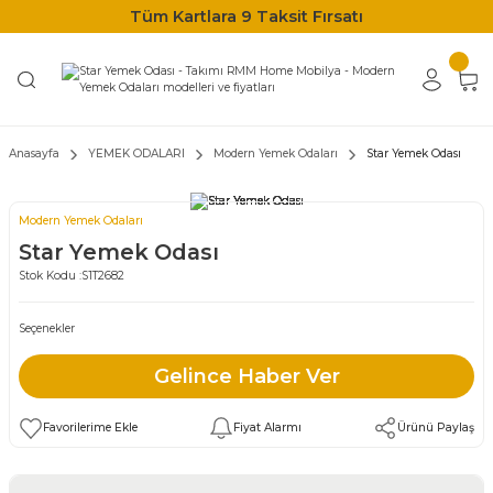
Tüm Kartlara 9 Taksit Fırsatı
Anasayfa
YEMEK ODALARI
Modern Yemek Odaları
Star Yemek Odası
Modern Yemek Odaları
Star Yemek Odası
Stok Kodu :
S1T2682
Seçenekler
Gelince Haber Ver
Fiyat Alarmı
Ürünü Paylaş