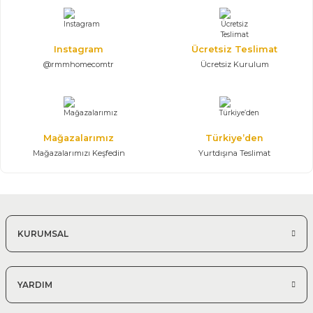
301.400,00 TL
Konsol, Ayna, Masa, 6 Sandalye
Instagram
Ücretsiz Teslimat
@rmmhomecomtr
Ücretsiz Kurulum
Mağazalarımız
Türkiye’den
Mağazalarımızı Keşfedin
Yurtdışına Teslimat
KURUMSAL
YARDIM