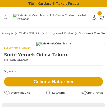
Tüm Kartlara 9 Taksit Fırsatı
Anasayfa
YEMEK ODALARI
Luxury Yemek Odaları
Sude Yemek Odası Takı
Luxury Yemek Odaları
Sude Yemek Odası Takımı
Stok Kodu :
SL27699
Seçenekler
Gelince Haber Ver
Fiyat Alarmı
Ürünü Paylaş