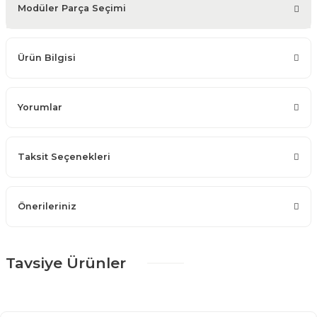
Modüler Parça Seçimi
Ürün Bilgisi
Yorumlar
Taksit Seçenekleri
Önerileriniz
Tavsiye Ürünler
%25 + %10
Vegas Yemek Odası Takımı
203.445,00 TL