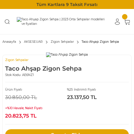
Tüm Kartlara 9 Taksit Fırsatı
Anasayfa
AKSESEUAR
Zigon Sehpalar
Taco Ahşap Zigon Sehpa
Zigon Sehpalar
Taco Ahşap Zigon Sehpa
Stok Kodu :
AE6NZ1
Ürün Fiyatı
%25 İndirimli Fiyatı
30.850,00 TL
23.137,50 TL
+%10 Havale, Nakit Fiyatı
20.823,75 TL