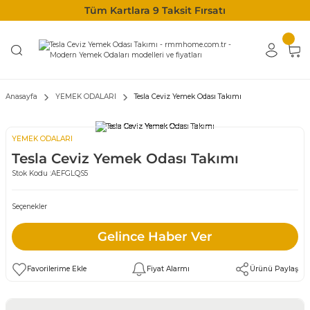
Tüm Kartlara 9 Taksit Fırsatı
Anasayfa
YEMEK ODALARI
Tesla Ceviz Yemek Odası Takımı
YEMEK ODALARI
Tesla Ceviz Yemek Odası Takımı
Stok Kodu :
AEFGLQS5
Seçenekler
Gelince Haber Ver
Fiyat Alarmı
Ürünü Paylaş