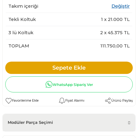
Takım içeriği
Değiştir
Tekli Koltuk
1
x
21.000
TL
3 lü Koltuk
2
x
45.375
TL
TOPLAM
111.750,00 TL
Sepete Ekle
WhatsApp Sipariş Ver
Fiyat Alarmı
Ürünü Paylaş
Modüler Parça Seçimi