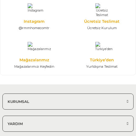
163.000,00 TL
3 +3 + 1 Yataklı Koltuk
Instagram
Ücretsiz Teslimat
Modern Koltuk Takımı
@rmmhomecomtr
Ücretsiz Kurulum
%25 + %10
Magna Köşe Koltuk Takımı Modern
115.020,00 TL
170.400,00 TL
Mağazalarımız
Türkiye’den
Yataklı Köşe Koltuk
Mağazalarımızı Keşfedin
Yurtdışına Teslimat
%25 + %10
Sole New Koltuk Takımı
192.712,50 TL
285.500,00 TL
KURUMSAL
Modern Koltuk Takımları
YARDIM