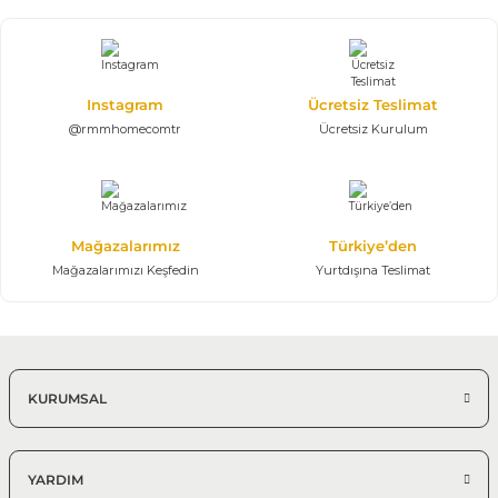
West Modern Yemek Odası Takımı
167.703,75 TL
248.450,00 TL
Konsol, Ayna, Masa, 6 Sandalye
Instagram
Ücretsiz Teslimat
Ahşap Kaplama MDF
@rmmhomecomtr
Ücretsiz Kurulum
%25 + %10
Magna Yemek Odası Takımı | Modern
145.361,25 TL
215.350,00 TL
Mağazalarımız
Türkiye’den
Konsol, Ayna, Masa, 6 Sandalye
Mağazalarımızı Keşfedin
Yurtdışına Teslimat
Modern Yemek Odası
%25 + %10
Crown Yemek Odası Takımı
155.790,00 TL
230.800,00 TL
KURUMSAL
Konsol, Ayna, Masa, 6 Sandalye
Modern Yemek Odası Takımı
YARDIM