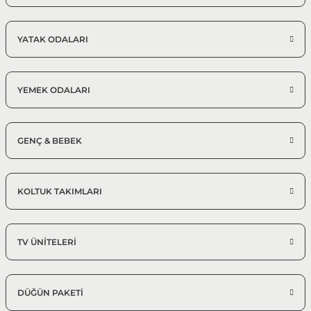
%25 + %10
Milano Yemek Odası Takımı
186.873,75 TL
276.850,00 TL
YATAK ODALARI
Konsol, Ayna, Masa, 6 Sandalye
Modern Yemek Odası Takımı
YEMEK ODALARI
GENÇ & BEBEK
KOLTUK TAKIMLARI
TV ÜNİTELERİ
DÜĞÜN PAKETİ