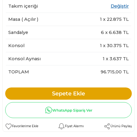
Takım içeriği
Değiştir
Masa ( Açılır )
1
x
22.875
TL
Sandalye
6
x
6.638
TL
Konsol
1
x
30.375
TL
Konsol Aynası
1
x
3.637
TL
TOPLAM
96.715,00 TL
Sepete Ekle
WhatsApp Sipariş Ver
Fiyat Alarmı
Ürünü Paylaş