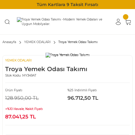
Tüm Kartlara 9 Taksit Fırsatı
Anasayfa
YEMEK ODALARI
Troya Yemek Odası Takımı
YEMEK ODALARI
Troya Yemek Odası Takımı
Stok Kodu :
MY349AT
Ürün Fiyatı
%25 İndirimli Fiyatı
128.950,00 TL
96.712,50 TL
+%10 Havale, Nakit Fiyatı
87.041,25 TL