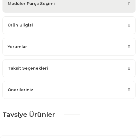
Modüler Parça Seçimi
Ürün Bilgisi
Yorumlar
Taksit Seçenekleri
Önerileriniz
Tavsiye Ürünler
%25 + %10
Kapadokya 5 Kapılı Yatak Odası Takımı
190.586,25 TL