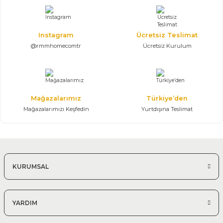
282.350,00 TL
Gardrop, Karyola, Şifonyer, Komodin, Tek kapılı dolap
Instagram
Ücretsiz Teslimat
@rmmhomecomtr
Ücretsiz Kurulum
Mağazalarımız
Türkiye’den
Mağazalarımızı Keşfedin
Yurtdışına Teslimat
KURUMSAL
YARDIM