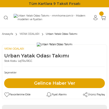
Tüm Kartlara 9 Taksit Fırsatı
Anasayfa
YATAK ODALARI
Urban Yatak Odası Takımı
YATAK ODALARI
Urban Yatak Odası Takımı
Stok Kodu :
LejTRu1RGC
Seçenekler
Gelince Haber Ver
Fiyat Alarmı
Ürünü Paylaş