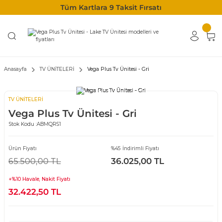
Tüm Kartlara 9 Taksit Fırsatı
Anasayfa
TV ÜNİTELERİ
Vega Plus Tv Ünitesi - Gri
TV ÜNİTELERİ
Vega Plus Tv Ünitesi - Gri
Stok Kodu :
ABMQRS1
Ürün Fiyatı
%45 İndirimli Fiyatı
65.500,00 TL
36.025,00 TL
+%10 Havale, Nakit Fiyatı
32.422,50 TL