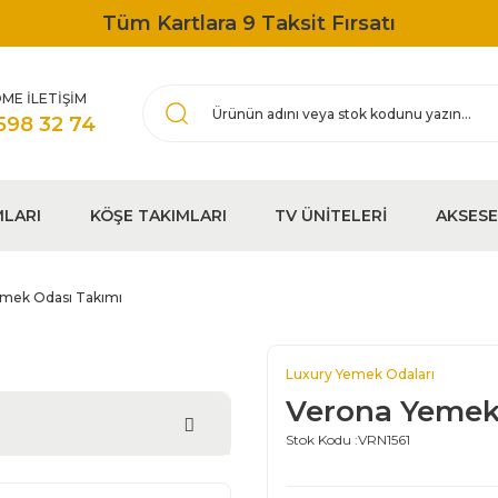
Tüm Kartlara 9 Taksit Fırsatı
ME İLETİŞİM
598 32 74
MLARI
KÖŞE TAKIMLARI
TV ÜNİTELERİ
AKSES
mek Odası Takımı
Luxury Yemek Odaları
Verona Yemek
Stok Kodu :
VRN1561