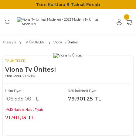
Tüm Kartlara 9 Taksit Fırsatı
Anasayfa
TV ÜNİTELERİ
Viona Tv Ünitesi
TV ÜNİTELERİ
Viona Tv Ünitesi
Stok Kodu :
VT76580
Ürün Fiyatı
%25 İndirimli Fiyatı
106.535,00 TL
79.901,25 TL
+%10 Havale, Nakit Fiyatı
71.911,13 TL