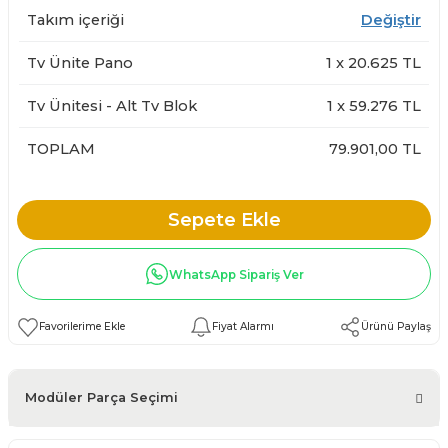
Takım içeriği
Değiştir
Tv Ünite Pano
1
x
20.625
TL
Tv Ünitesi - Alt Tv Blok
1
x
59.276
TL
TOPLAM
79.901,00 TL
Sepete Ekle
WhatsApp Sipariş Ver
Fiyat Alarmı
Ürünü Paylaş
Modüler Parça Seçimi