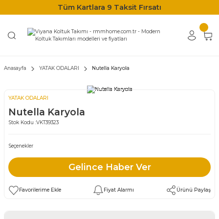
Tüm Kartlara 9 Taksit Fırsatı
Anasayfa
YATAK ODALARI
Nutella Karyola
YATAK ODALARI
Nutella Karyola
Stok Kodu :
VKT39323
Seçenekler
Gelince Haber Ver
Fiyat Alarmı
Ürünü Paylaş