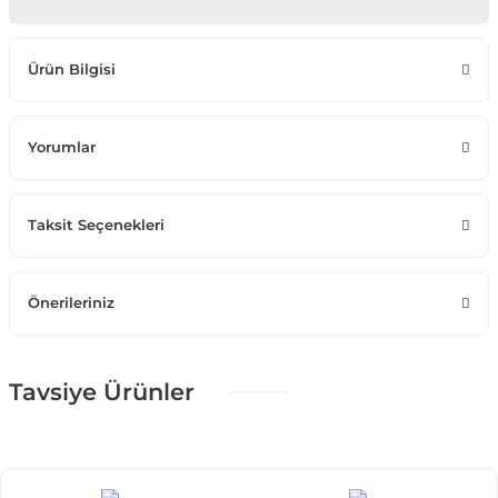
Ürün Bilgisi
Yorumlar
Taksit Seçenekleri
Önerileriniz
Tavsiye Ürünler
%25 + %10
Puffiy Color Dörtlü Koltuk
71.516,25 TL
105.950,00 TL