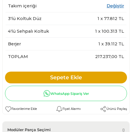
Takım içeriği
Değiştir
3'lü Koltuk Düz
1
x
77.812
TL
4'lü Sehpalı Koltuk
1
x
100.313
TL
Berjer
1
x
39.112
TL
TOPLAM
217.237,00 TL
Sepete Ekle
WhatsApp Sipariş Ver
Fiyat Alarmı
Ürünü Paylaş
Modüler Parça Seçimi