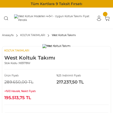
Tüm Kartlara 9 Taksit Fırsatı
Anasayfa
KOLTUK TAKIMLARI
West Koltuk Takımı
KOLTUK TAKIMLARI
West Koltuk Takımı
Stok Kodu :
N93178W
Ürün Fiyatı
%25 İndirimli Fiyatı
289.650,00 TL
217.237,50 TL
+%10 Havale, Nakit Fiyatı
195.513,75 TL