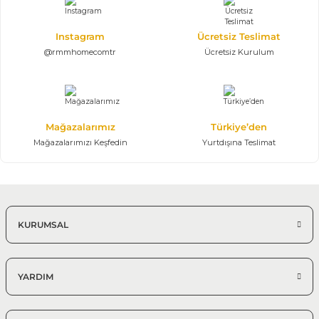
%25 + %10
Instagram
Ücretsiz Teslimat
Efes Köşe Koltuk Takımı | U Köşe
186.435,00 TL
@rmmhomecomtr
Ücretsiz Kurulum
276.200,00 TL
350*430*350 cm
Modern Köşe Koltuk Modelleri
Mağazalarımız
Türkiye’den
%25 + %10
Mağazalarımızı Keşfedin
Yurtdışına Teslimat
Efes Köşe Koltuk Takımı | X Large
132.097,50 TL
195.700,00 TL
350*410 cm Modüler Köşe Takımı
KURUMSAL
YARDIM