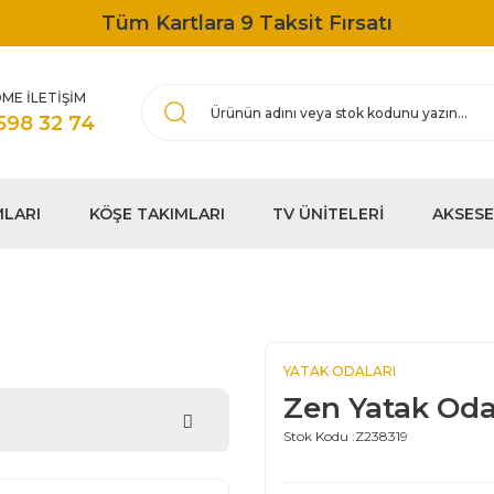
Tüm Kartlara 9 Taksit Fırsatı
ME İLETİŞİM
598 32 74
MLARI
KÖŞE TAKIMLARI
TV ÜNİTELERİ
AKSES
YATAK ODALARI
Zen Yatak Oda
Stok Kodu :
Z238319