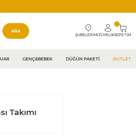
ARA
ŞUBELERİMİZ
ÜYELİK
SEPETİM
EUAR
GENÇ&BEBEK
DÜĞÜN PAKETİ
OUTLET
sı Takımı