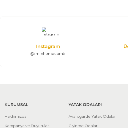
%25 + %10
Bergama Tv Ünitesi
53.662,50 TL
79.500,00 TL
Tv Ünitesi
Instagram
Ü
@rmmhomecomtr
KURUMSAL
YATAK ODALARI
Hakkımızda
Avantgarde Yatak Odaları
Kampanya ve Duyurular
Giyinme Odaları