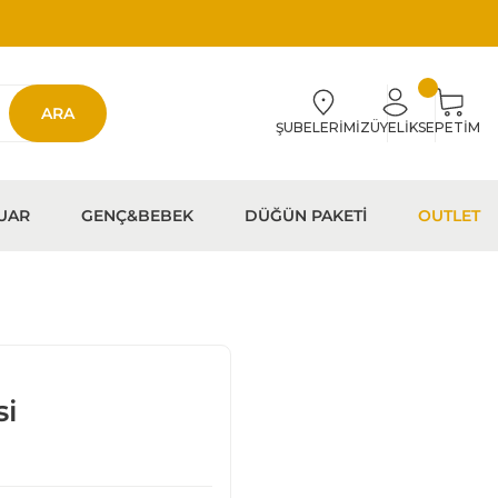
ARA
ŞUBELERİMİZ
ÜYELİK
SEPETİM
UAR
GENÇ&BEBEK
DÜĞÜN PAKETİ
OUTLET
si