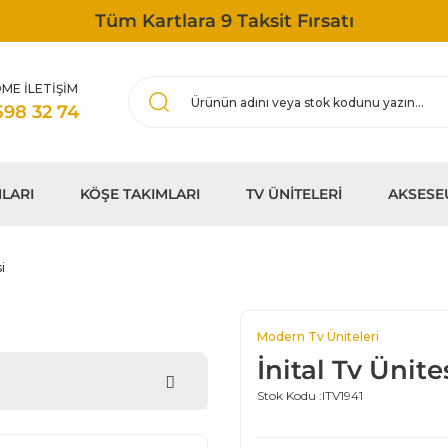
Tüm Kartlara 9 Taksit Fırsatı
ME İLETİŞİM
598 32 74
LARI
KÖŞE TAKIMLARI
TV ÜNİTELERİ
AKSESE
i
Modern Tv Üniteleri
İnital Tv Ünite
Stok Kodu :
ITV1941