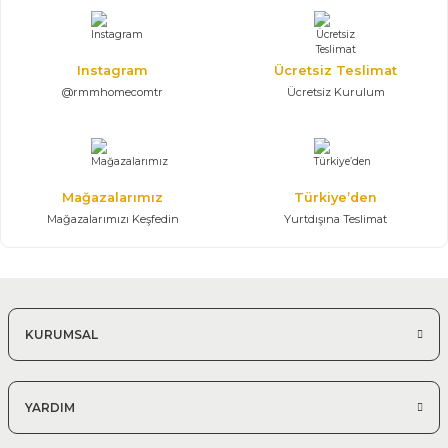
301.400,00 TL
Konsol, Ayna, Masa, 6 Sandalye
Instagram
Ücretsiz Teslimat
@rmmhomecomtr
Ücretsiz Kurulum
Mağazalarımız
Türkiye’den
Mağazalarımızı Keşfedin
Yurtdışına Teslimat
KURUMSAL
YARDIM