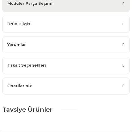
Modüler Parça Seçimi
Ürün Bilgisi
Yorumlar
Taksit Seçenekleri
Önerileriniz
Tavsiye Ürünler
%25 + %10
Vegas Yemek Odası Takımı
203.445,00 TL