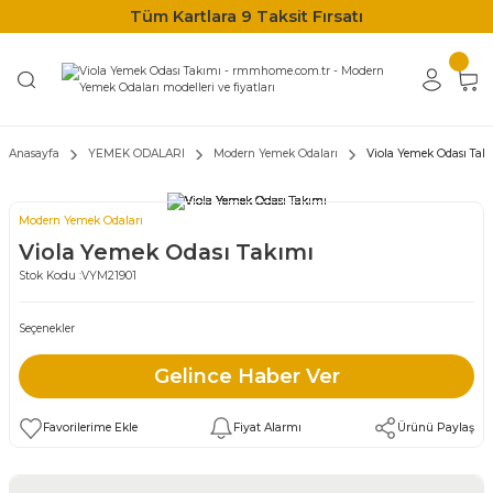
Tüm Kartlara 9 Taksit Fırsatı
Anasayfa
YEMEK ODALARI
Modern Yemek Odaları
Viola Yemek Odası Tak
Modern Yemek Odaları
Viola Yemek Odası Takımı
Stok Kodu :
VYM21901
Seçenekler
Gelince Haber Ver
Fiyat Alarmı
Ürünü Paylaş